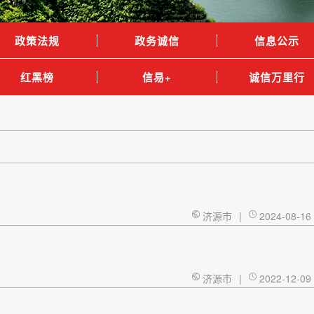
政策法规
政务诚信
信息公示
红黑榜
信易+
诚信万里行
济源市
|
2024-08-16
济源市
|
2022-12-09