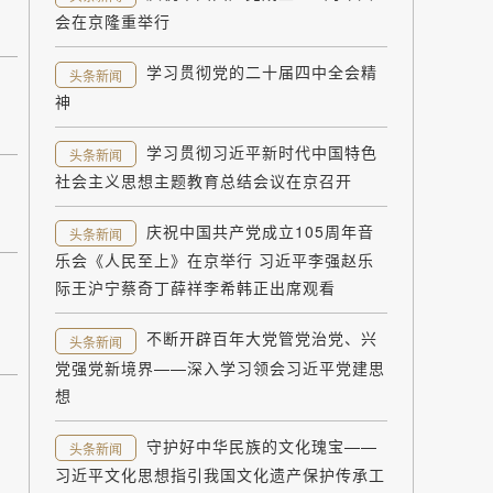
会在京隆重举行
学习贯彻党的二十届四中全会精
头条新闻
神
学习贯彻习近平新时代中国特色
头条新闻
社会主义思想主题教育总结会议在京召开
庆祝中国共产党成立105周年音
头条新闻
乐会《人民至上》在京举行 习近平李强赵乐
际王沪宁蔡奇丁薛祥李希韩正出席观看
不断开辟百年大党管党治党、兴
头条新闻
党强党新境界——深入学习领会习近平党建思
想
守护好中华民族的文化瑰宝——
头条新闻
习近平文化思想指引我国文化遗产保护传承工