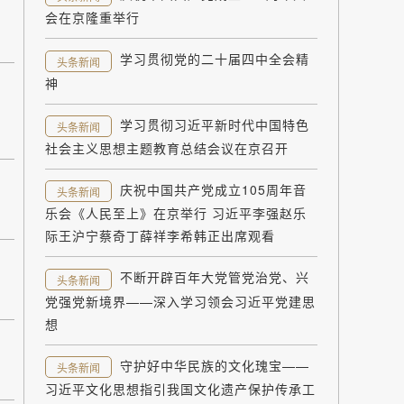
会在京隆重举行
学习贯彻党的二十届四中全会精
头条新闻
神
学习贯彻习近平新时代中国特色
头条新闻
社会主义思想主题教育总结会议在京召开
庆祝中国共产党成立105周年音
头条新闻
乐会《人民至上》在京举行 习近平李强赵乐
际王沪宁蔡奇丁薛祥李希韩正出席观看
不断开辟百年大党管党治党、兴
头条新闻
党强党新境界——深入学习领会习近平党建思
想
守护好中华民族的文化瑰宝——
头条新闻
习近平文化思想指引我国文化遗产保护传承工