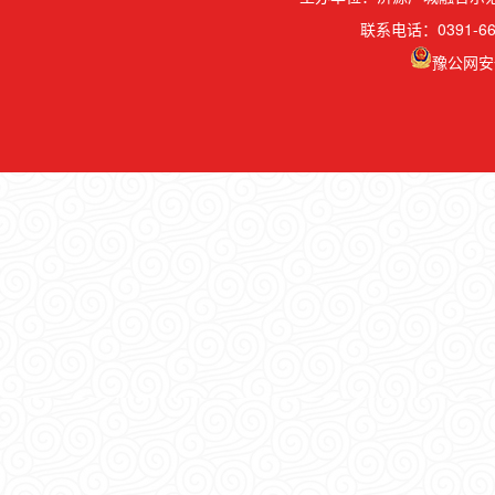
联系电话：0391-66
豫公网安备