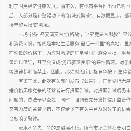
利于国民经济健康发展。前不久，有电商平台推出“0元购”“
后，大部分是补贴驱动下的“泡沫式繁荣”。有数据显示，部
接单越亏损”的窘境。
一场“补贴”盛宴演变为“价格战”，这究竟是为哪般？应
和消费习惯，抢的是本地生活服务“最后一公里”的高地。虽
在畸低的价格下，为应对激增的订单量同时避免亏损，平台
量难以保证，甚至会造成“劣币驱逐良币”的恶性循环。对
等法律都明确禁止。因此，必须对无序价格竞争按下“急停键
有鉴于此，此次有关部门发布《公告》，正是剑指无序
嫌价格无序竞争的经营者进行提醒告诫，对提醒告诫后仍未
问题的，依法予以查处，同时，强调要充分发挥信用监管作
又有力度的监管举措，不仅给予了有关平台及时改正的机会
台敲响了警钟。
流水不争先，争的是滔滔不绝。所有市场主体都要明白