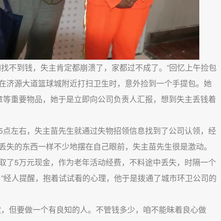
如找不到钱，失主肯定都崩溃了，家都过不成了。”回忆上午捡包
在济源大道篮球城附近打扫卫生时，意外捡到一个手提包。她
章等重要物品，她于是立即向公司负责人汇报，想到失主丢钱着
5点左右，失主苗先生就通过失物招领信息找到了公司认领，经
丢失的东西一样不少地摆在自己眼前，失主苗先生很是激动。
取了5万元现金，作为老年活动经费，不料途中丢失，时隔一个
。”经人提醒，抱着试试看的心理，他于是拨通了城市环卫公司的
献，但要做一个有良知的人。不管钱多少，咱不能昧着良心做