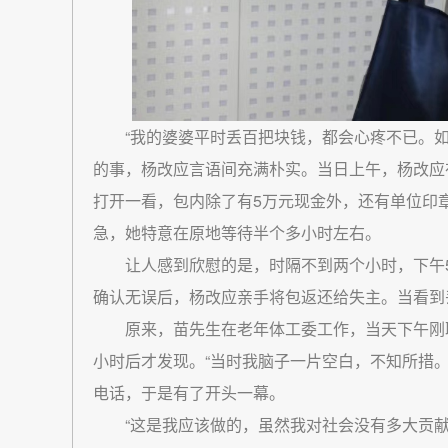
“我的婆婆平时丢百把块钱，都会心疼不已。
的事，杨改应言语间充满朴实。当日上午，杨改应
打开一看，包内除了有5万元现金外，还有单位印
急，她特意在原地等待半个多小时左右。
让人感到欣慰的是，时隔不到两个小时，下午
确认无误后，杨改应亲手将包返还给失主。当看到
原来，苗先生在老年体工委工作，当天下午刚
小时后才发现。“当时我脑子一片空白，不知所措
电话，于是有了开头一幕。
“这是我应该做的，虽然我对社会没有多大贡