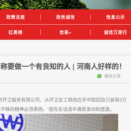
政策法规
政务诚信
信息公示
红黑榜
信易+
诚信万里行
称要做一个有良知的人 | 河南人好样的！
微信分享
城市环卫服务有限公司，从环卫女工杨改应手中取回自己装有5万
金不昧的精神必须表扬。”苗先生话语中满是激动和感激。