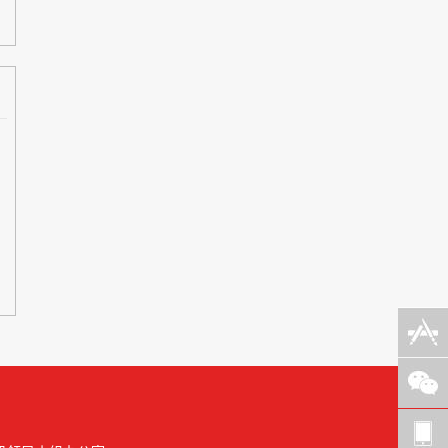
移动
端
公众
账号
意见
反馈