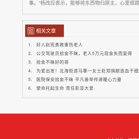
事。”杨改应表示，能够将东西物归原主，心里很
相关文章
好人赵宪勇救重伤老人
公交驾驶员拾金不昧，老人5万元现金失而复得
拾金不昧好的哥
为爱出发！北海街道马寨一女士赴郑捐献造血干细
医院保安拾金不昧 平凡善举传递暖心力量
使命托起生命 责任彰显大爱