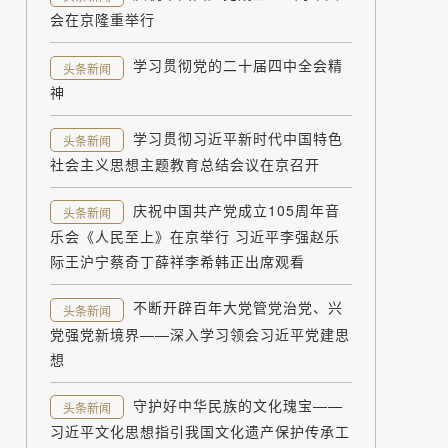
会在京隆重举行
学习贯彻党的二十届四中全会精
头条新闻
神
学习贯彻习近平新时代中国特色
头条新闻
社会主义思想主题教育总结会议在京召开
庆祝中国共产党成立105周年音
头条新闻
乐会《人民至上》在京举行 习近平李强赵乐
际王沪宁蔡奇丁薛祥李希韩正出席观看
不断开辟百年大党管党治党、兴
头条新闻
党强党新境界——深入学习领会习近平党建思
想
守护好中华民族的文化瑰宝——
头条新闻
习近平文化思想指引我国文化遗产保护传承工