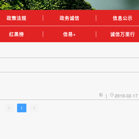
政策法规
政务诚信
信息公示
红黑榜
信易+
诚信万里行
|
2019-02-17
1