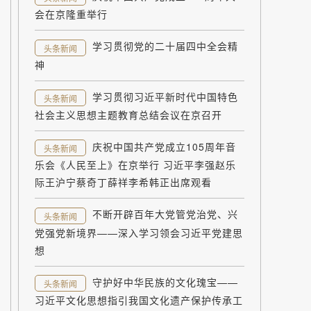
会在京隆重举行
学习贯彻党的二十届四中全会精
头条新闻
神
学习贯彻习近平新时代中国特色
头条新闻
社会主义思想主题教育总结会议在京召开
庆祝中国共产党成立105周年音
头条新闻
乐会《人民至上》在京举行 习近平李强赵乐
际王沪宁蔡奇丁薛祥李希韩正出席观看
不断开辟百年大党管党治党、兴
头条新闻
党强党新境界——深入学习领会习近平党建思
想
守护好中华民族的文化瑰宝——
头条新闻
习近平文化思想指引我国文化遗产保护传承工